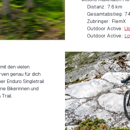
Distanz: 7.6 km
Gesamtabstieg: 7
Zubringer: FlemX
Outdoor Active:
Up
Outdoor Active:
Lo
mit den vielen
rven genau für dich
er Enduro Singletrail
ene Bikerinnen und
Trail.