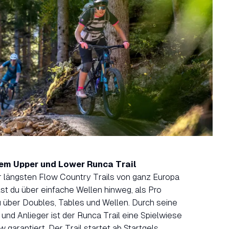
em Upper und Lower Runca Trail
 längsten Flow Country Trails von ganz Europa
lst du über einfache Wellen hinweg, als Pro
u über Doubles, Tables und Wellen. Durch seine
nd Anlieger ist der Runca Trail eine Spielwiese
garantiert. Der Trail startet ab Startgels.