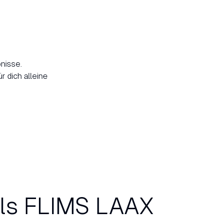
bnisse.
r dich alleine
ils FLIMS LAAX