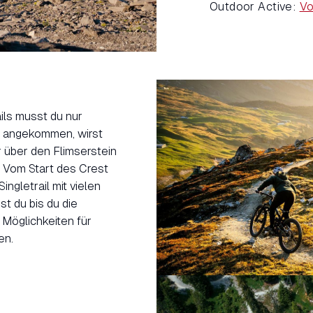
Outdoor Active:
Vo
ils musst du nur
t angekommen, wirst
 über den Flimserstein
s. Vom Start des Crest
ingletrail mit vielen
t du bis du die
 Möglichkeiten für
en.