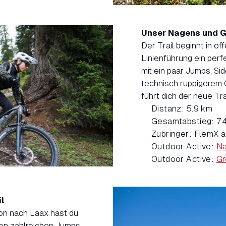
Unser Nagens und Gr
Der Trail beginnt in o
Linienführung ein perf
mit ein paar Jumps, Si
technisch ruppigerem 
führt dich der neue Tra
Distanz: 5.9 km
Gesamtabstieg: 7
Zubringer: FlemX a
Outdoor Active:
Na
Outdoor Active:
Gr
il
on nach Laax hast du
inen zahlreichen Jumps