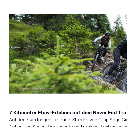
7 Kilometer Flow-Erlebnis auf dem Never End Tra
Auf der 7 km langen Freeride-Strecke von Crap Sogn Gi
Action und Spass. Der rasante und rockige Trail mit se