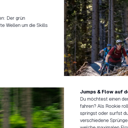
en: Der grün
te Wellen um die Skills
Jumps & Flow auf d
Du möchtest einen der
fahren? Als Rookie rol
springst oder surfst d
verschiedene Sprünge u
welche maximalen Flow 