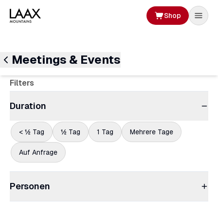
Shop
Meetings & Events
Filters
Duration
< ½ Tag
½ Tag
1 Tag
Mehrere Tage
Auf Anfrage
Personen