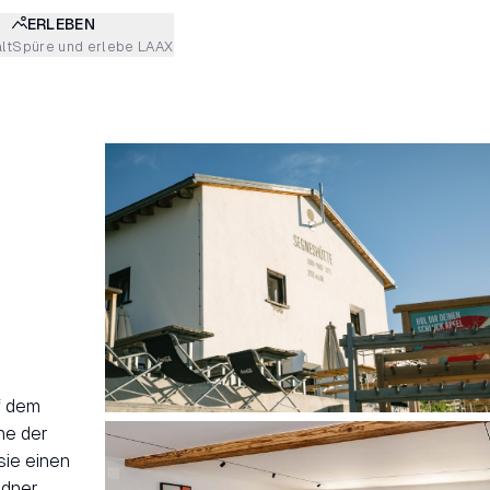
ERLEBEN
lt
Spüre und erlebe LAAX
f dem
ne der
sie einen
ndner