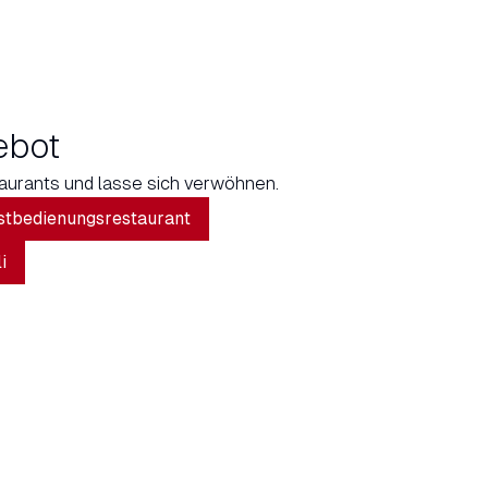
ebot
urants und lasse sich verwöhnen.
stbedienungsrestaurant
i