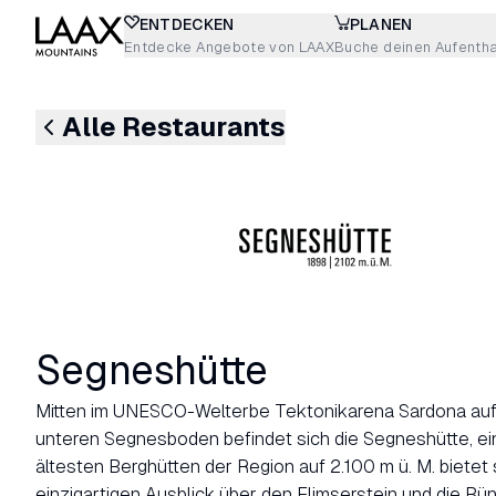
ENTDECKEN
PLANEN
Entdecke Angebote von LAAX
Buche deinen Aufentha
Alle Restaurants
Segneshütte
Mitten im UNESCO-Welterbe Tektonikarena Sardona au
unteren Segnesboden befindet sich die Segneshütte, ei
ältesten Berghütten der Region auf 2.100 m ü. M. bietet 
einzigartigen Ausblick über den Flimserstein und die Bü