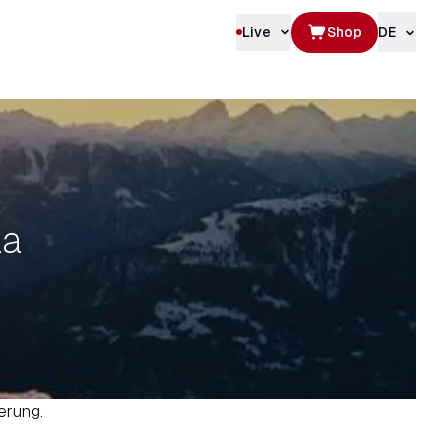
Live
Shop
DE
la
erung.