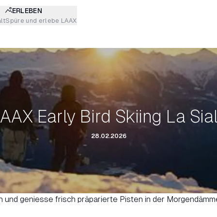
ERLEBEN
lt
Spüre und erlebe LAAX
AAX Early Bird Skiing La Sia
28.02.2026
üh und geniesse frisch präparierte Pisten in der Morgendämm