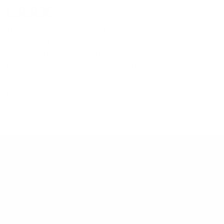
LAAX
Tu as toujours voulu savoir qui sont les stars des Snowparks
à Flims Laax Falera dans le domaine du freeski et du
snowboard ? Découvre ici nos ambassadeurs des Freestyle
Parks – comment ils ont commencé leur passion et lors de
quels événements tu peux les rencontrer.
En savoir plus