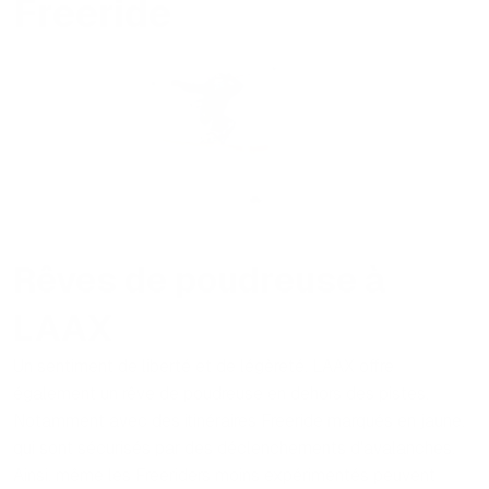
Freeride
Rêves de poudreuse à
LAAX
Un sentiment de liberté et de légèreté. LAAX offre
également un rêve de poudreuse en dehors des pistes.
Notamment avec des itinéraires Freeride marqués en jaune,
qui sont sécurisés par des déclenchements d'avalanches.
Ainsi, même les Freeriders moins expérimentés peuvent