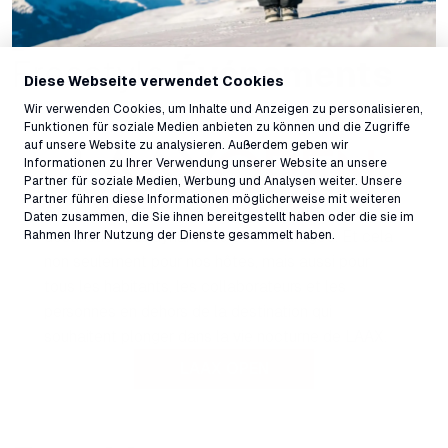
Freestyle
Événements
Diese Webseite verwendet Cookies
Wir verwenden Cookies, um Inhalte und Anzeigen zu personalisieren,
Funktionen für soziale Medien anbieten zu können und die Zugriffe
auf unsere Website zu analysieren. Außerdem geben wir
Informationen zu Ihrer Verwendung unserer Website an unsere
Partner für soziale Medien, Werbung und Analysen weiter. Unsere
Partner führen diese Informationen möglicherweise mit weiteren
Avec LAAX Art+ Culture, l'offre culturelle de la
Daten zusammen, die Sie ihnen bereitgestellt haben oder die sie im
Rahmen Ihrer Nutzung der Dienste gesammelt haben.
destination est dynamisée et encouragée. Et cela
non seulement pour nos hôtes, mais aussi pour
tous les habitants, les collaborateurs et les
personnes en dehors de la destination qui
souhaitent plonger dans la vie nocturne de LAAX.
LAAX OPEN