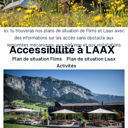
Ici, tu trouveras nos plans de situation de Flims et Laax avec
des informations sur les accès sans obstacle aux
remontées mécaniques, aux parkings et aux installations
Accessibilité à LAAX
sanitaires.
Plan de situation Flims
Plan de situation Laax
Activités