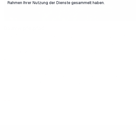
Rahmen Ihrer Nutzung der Dienste gesammelt haben.
Baumwipfelpfad
La « Senda dil Dragun », le plus long sentier dans la cime
des arbres du monde, relie non seulement les deux parties
de Laax Murschetg et Laax Dorf. La passerelle de 1,56
kilomètre offre une expérience naturelle interactive et unique
en été comme en hiver.
L'accès est également possible pour les personnes en
fauteuil roulant. À chacun des deux points d'accès, il y a un
ascenseur qui t'emmène à la hauteur des cimes des arbres.
Billets