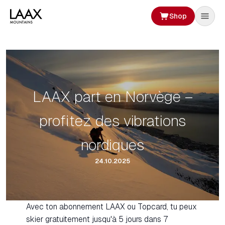
Shop
LAAX part en Norvège –
profitez des vibrations
nordiques
24.10.2025
Avec ton abonnement LAAX ou Topcard, tu peux
skier gratuitement jusqu'à 5 jours dans 7