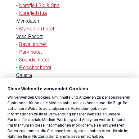
•
Norefjell Ski & Spa
•
Norefjellstua
Myrkdalen
•
Myrkdalen hotel
Voss Resort
•
Bavallstunet
•
Park hotel
•
Scandic hotel
•
Fleischer hotel
Gausta
•
Gaustablikk fjellresort
Diese Webseite verwendet Cookies
•
Gasuta sportell
Wir verwenden Cookies, um Inhalte und Anzeigen zu personalisieren,
Beito Resort
Funktionen für soziale Medien anbieten zu können und die Zugriffe
•
Bergo Apartments/chambres/cabines
auf unsere Website zu analysieren. Außerdem geben wir
•
Radisson Blu mountain resort
Informationen zu Ihrer Verwendung unserer Website an unsere
Partner für soziale Medien, Werbung und Analysen weiter. Unsere
•
Riddergaarden
Partner führen diese Informationen möglicherweise mit weiteren
•
Gjestegaarden
Daten zusammen, die Sie ihnen bereitgestellt haben oder die sie im
Rahmen Ihrer Nutzung der Dienste gesammelt haben.
•
Hovi cabins