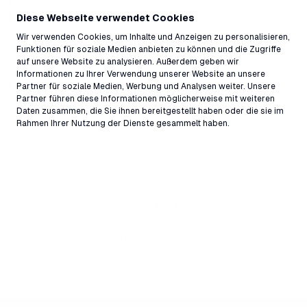
Mardi
16h00 - 21h30
Mercredi
Diese Webseite verwendet Cookies
16h00 - 21h30
Jeudi
16h00 - 21h30
Wir verwenden Cookies, um Inhalte und Anzeigen zu personalisieren,
Vendredi
Funktionen für soziale Medien anbieten zu können und die Zugriffe
16h00 - 21h30
auf unsere Website zu analysieren. Außerdem geben wir
Samedi
16h00 - 21h30
Informationen zu Ihrer Verwendung unserer Website an unsere
Dimanche
16h00 - 21h30
Partner für soziale Medien, Werbung und Analysen weiter. Unsere
Partner führen diese Informationen möglicherweise mit weiteren
Tous les horaires
Daten zusammen, die Sie ihnen bereitgestellt haben oder die sie im
Rahmen Ihrer Nutzung der Dienste gesammelt haben.
Adresse
signinahotel, Via Murschetg 15, Laax Murschetg, 7032,
Suisse ↗
Contact
caminobar@laax.com
+41 81 927 99 99