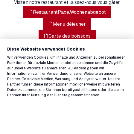
Visitez notre restaurant et laissez-nous vous gâter.
RestaurantPage.Wochenabgebot
Menu déjeuner
Carte des boissons
Horaires d'ouverture
Diese Webseite verwendet Cookies
Fermé
Ouvre
08h30
Wir verwenden Cookies, um Inhalte und Anzeigen zu personalisieren,
Lundi
08h30 - 17h00
Funktionen für soziale Medien anbieten zu können und die Zugriffe
auf unsere Website zu analysieren. Außerdem geben wir
Mardi
08h30 - 17h00
Informationen zu Ihrer Verwendung unserer Website an unsere
Mercredi
08h30 - 17h00
Partner für soziale Medien, Werbung und Analysen weiter. Unsere
Jeudi
08h30 - 17h00
Partner führen diese Informationen möglicherweise mit weiteren
Daten zusammen, die Sie ihnen bereitgestellt haben oder die sie im
Vendredi
08h30 - 17h00
Rahmen Ihrer Nutzung der Dienste gesammelt haben.
Samedi
08h30 - 17h00
Dimanche
08h30 - 17h00
Tous les horaires