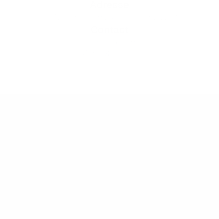
Adresse
Via Nova 80, Flims Dorf, 7017, Suisse ↗
Contact
ella@laax.com
+41 81 927 77 00