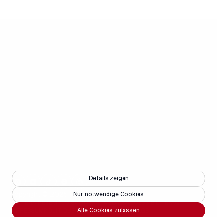
Details zeigen
Copyright © 2025 - Weisse Arena Gruppe
Nur notwendige Cookies
PARTENAIRES
EMPLOIS
CONTACT
MÉDIAS
ACCESSIBILITÉ
FAQ
Alle Cookies zulassen
IMPRESSUM
POLITIQUE DE CONFIDENTIALITÉ
AGB