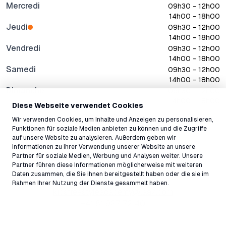
Mercredi
09h30 - 12h00
14h00 - 18h00
Jeudi
09h30 - 12h00
14h00 - 18h00
Vendredi
09h30 - 12h00
14h00 - 18h00
Samedi
09h30 - 12h00
14h00 - 18h00
Dimanche
09h30 - 12h00
14h00 - 18h00
Diese Webseite verwendet Cookies
Tous les horaires
Wir verwenden Cookies, um Inhalte und Anzeigen zu personalisieren,
Funktionen für soziale Medien anbieten zu können und die Zugriffe
auf unsere Website zu analysieren. Außerdem geben wir
Informationen zu Ihrer Verwendung unserer Website an unsere
Adresse
Partner für soziale Medien, Werbung und Analysen weiter. Unsere
Partner führen diese Informationen möglicherweise mit weiteren
Via Nova 80, Flims Dorf, 7017, Suisse ↗
Daten zusammen, die Sie ihnen bereitgestellt haben oder die sie im
Contact
Rahmen Ihrer Nutzung der Dienste gesammelt haben.
kidsfreestyleacademy@laax.com
+41 81 927 72 40