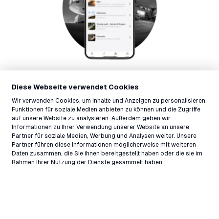
Diese Webseite verwendet Cookies
Wir verwenden Cookies, um Inhalte und Anzeigen zu personalisieren,
Funktionen für soziale Medien anbieten zu können und die Zugriffe
auf unsere Website zu analysieren. Außerdem geben wir
Informationen zu Ihrer Verwendung unserer Website an unsere
Shop
Partner für soziale Medien, Werbung und Analysen weiter. Unsere
Partner führen diese Informationen möglicherweise mit weiteren
Im SHOP findest du alle Tickets von LAAX. Du kannst auch
Daten zusammen, die Sie ihnen bereitgestellt haben oder die sie im
nach Produkten suchen – egal ob Tagestickets oder
Rahmen Ihrer Nutzung der Dienste gesammelt haben.
Blueline-Upgrade, wenn es auf der App buchbar ist, kannst
du danach suchen. Unser Tipp: gelegentlich im SHOP
vorbeischauen und dich inspirieren lassen.