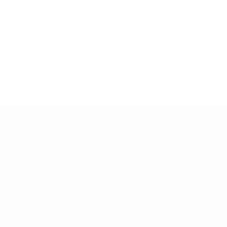
Im WALLET findest du all deine anstehenden Tickets und
Reservierungen übersichtlich an einem Ort
zusammengefasst. Stay tuned - LAAX arbeitet an
Mitgliedschaften, von welchen du je nach Interesse
profitieren kannst.