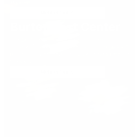
Modelle für dich bereit.
Mehr erfahren
Burton Test Center
Das Burton Test Center am Crap Sogn Gion ist der
ultimative Anlaufpunkt für Snowboard-Begeisterte und
alle, die neuesten Innovationen direkt in den prämierten
Snowparks auszuprobieren.
Mehr erfahren