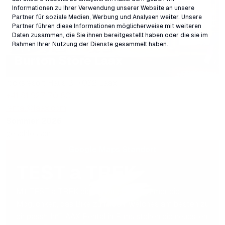
Informationen zu Ihrer Verwendung unserer Website an unsere
Partner für soziale Medien, Werbung und Analysen weiter. Unsere
Partner führen diese Informationen möglicherweise mit weiteren
Daten zusammen, die Sie ihnen bereitgestellt haben oder die sie im
Rahmen Ihrer Nutzung der Dienste gesammelt haben.
Burton Store Laax
rocksresort Haus B, 7032 Laax
+41 81 927 70 80
rental@laax.com
Sommer 2026
geschlossen
Google Maps Standort
TEST a TREK
Mit TEST a TREK bieten wir dir im Sommer die
Möglichkeit, das Bike zu finden, welches am besten zu
dir passt. Im LAAX Rental in Flims stehen die neuesten