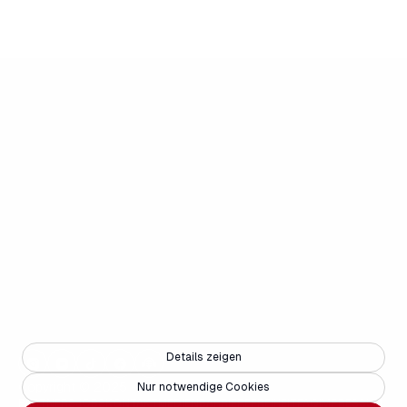
Details zeigen
Copyright © 2025 - Weisse Arena Gruppe
Nur notwendige Cookies
PARTNERS
JOBS
KONTAKT
MEDIEN
BARRIEREFREIHEIT
FAQ
IMPRESSUM