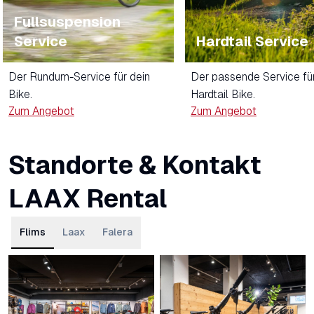
Fullsuspension
Service
Hardtail Service
Der Rundum-Service für dein
Der passende Service für
Bike.
Hardtail Bike.
Zum Angebot
Zum Angebot
Standorte & Kontakt
LAAX Rental
Flims
Laax
Falera