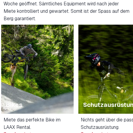
Woche geöffnet. Sämtliches Equipment wird nach jeder
Miete kontrolliert und gewartet. Somit ist der Spass auf dem
Berg garantiert.
Bikes
Schutzausrüstu
Miete das perfekte Bike im
Nichts geht über die pa
LAAX Rental.
Schutzausrüstung.