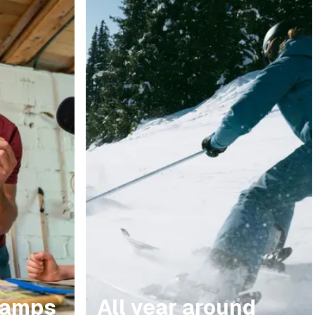
Camps
All year around