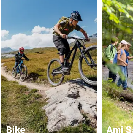
Bike
Ami S