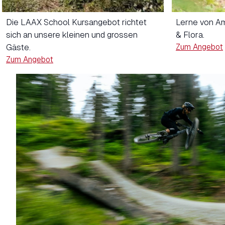
Die LAAX School Kursangebot richtet
Lerne von Am
sich an unsere kleinen und grossen
& Flora.
Zum Angebot
Gäste.
Zum Angebot