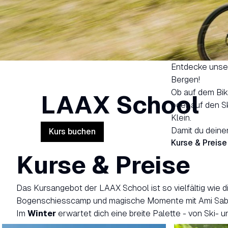
Entdecke unser
Bergen!
Ob auf dem Bik
LAAX School
oder auf den S
Klein.
Damit du deinen
Kurs buchen
Kurse & Preise
Kurse & Preise
Das Kursangebot der LAAX School ist so vielfältig wie d
Bogenschiesscamp und magische Momente mit Ami Sabi
Im
Winter
erwartet dich eine breite Palette - von Ski-