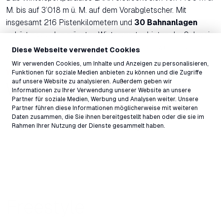
M. bis auf 3’018 m ü. M. auf dem Vorabgletscher. Mit
insgesamt 216 Pistenkilometern und
30 Bahnanlagen
gehört es zu den grössten Wintersportgebieten der Schweiz
und wird regelmässig für sein qualitativ hochwertiges
Diese Webseite verwendet Cookies
Angebot ausgezeichnet.
Wir verwenden Cookies, um Inhalte und Anzeigen zu personalisieren,
Winterkarte
Funktionen für soziale Medien anbieten zu können und die Zugriffe
auf unsere Website zu analysieren. Außerdem geben wir
What we
live
for
Informationen zu Ihrer Verwendung unserer Website an unsere
Partner für soziale Medien, Werbung und Analysen weiter. Unsere
Partner führen diese Informationen möglicherweise mit weiteren
Daten zusammen, die Sie ihnen bereitgestellt haben oder die sie im
Rahmen Ihrer Nutzung der Dienste gesammelt haben.
Freestyle