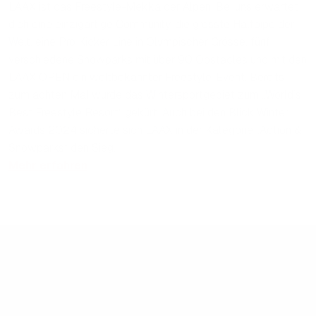
LAAX ist das Freestyle-Mekka der Alpen. Bei uns erwartet
dich eine einzigartige Community, die grösste Halfpipe der
Welt, eine Pro Kicker Line in Olympischer Grösse, fünf
verschiedene Snowparks mit über 90 Obstacles und mit den
LAAX OPEN ein weltbekannter Freestyle-Event. Bereits
zum achten Mal wurde das Wintersportgebiet zum „World’s
Best Freestyle Resort“ gekürt. Auch bei den Blick Winter
Awards 2024 sicherte sich LAAX in der Kategorie „Action &
Snowparks“ den Sieg.
Mehr erfahren