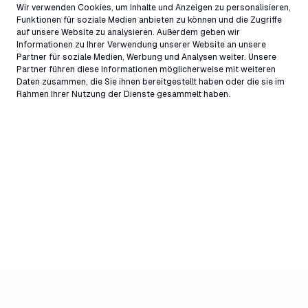
星期三
关闭
Wir verwenden Cookies, um Inhalte und Anzeigen zu personalisieren,
星期四
关闭
Funktionen für soziale Medien anbieten zu können und die Zugriffe
星期五
auf unsere Website zu analysieren. Außerdem geben wir
12:00 - 21:00
Informationen zu Ihrer Verwendung unserer Website an unsere
星期六
12:00 - 21:00
Partner für soziale Medien, Werbung und Analysen weiter. Unsere
星期日
12:00 - 21:00
Partner führen diese Informationen möglicherweise mit weiteren
Daten zusammen, die Sie ihnen bereitgestellt haben oder die sie im
所有时间
Rahmen Ihrer Nutzung der Dienste gesammelt haben.
地址
Via Murschetg 17, Laax Murschetg, 7032, Switzerland ↗
联系
ilpup@laax.com
+41 81 927 95 88