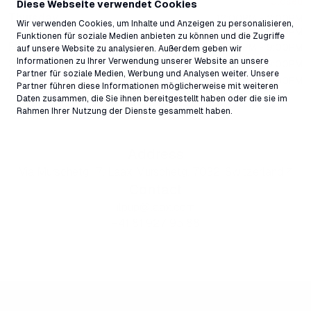
Wednesday
Closed
Diese Webseite verwendet Cookies
Thursday
12:00PM - 2:00PM
Wir verwenden Cookies, um Inhalte und Anzeigen zu personalisieren,
4:30PM - 9:00PM
Funktionen für soziale Medien anbieten zu können und die Zugriffe
Friday
12:00PM - 9:00PM
auf unsere Website zu analysieren. Außerdem geben wir
Informationen zu Ihrer Verwendung unserer Website an unsere
Saturday
12:00PM - 9:00PM
Partner für soziale Medien, Werbung und Analysen weiter. Unsere
Sunday
12:00PM - 9:00PM
Partner führen diese Informationen möglicherweise mit weiteren
Daten zusammen, die Sie ihnen bereitgestellt haben oder die sie im
All schedules
Rahmen Ihrer Nutzung der Dienste gesammelt haben.
Address
Via Murschetg 17, Laax Murschetg, 7032, Switzerland ↗
Contact
ilpup@laax.com
+41 81 927 95 88