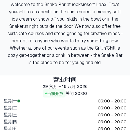
welcome to the Snake Bar at rocksresort Laax! Treat
yourself to an aperitif on the sun terrace, a creamy soft
ice cream or show off your skills in the bowl or in the
Snakerun right outside the door. We now also offer free
surfskate courses and stone grinding for creative minds -
perfect for anyone who wants to try something new.
Whether at one of our events such as the Grill'n'Chill, a
cozy get-together or a drink in between - the Snake Bar
is the place to be for young and old.
营业时间
29 六月 – 16 八月 2026
当前开放
关闭
20:00
星期一
09:00 - 20:00
星期二
09:00 - 20:00
星期三
09:00 - 20:00
星期四
09:00 - 20:00
星期五
09:00 - 20:00