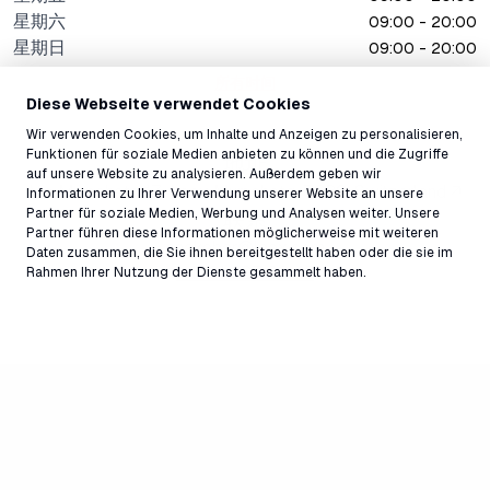
星期六
09:00 - 20:00
星期日
09:00 - 20:00
所有时间
Diese Webseite verwendet Cookies
Wir verwenden Cookies, um Inhalte und Anzeigen zu personalisieren,
Funktionen für soziale Medien anbieten zu können und die Zugriffe
地址
auf unsere Website zu analysieren. Außerdem geben wir
Via Murschetg 17, Laax Murschetg, 7032, Switzerland ↗
Informationen zu Ihrer Verwendung unserer Website an unsere
Partner für soziale Medien, Werbung und Analysen weiter. Unsere
联系
Partner führen diese Informationen möglicherweise mit weiteren
snakebar@laax.com
Daten zusammen, die Sie ihnen bereitgestellt haben oder die sie im
+41 81 927 99 45
Rahmen Ihrer Nutzung der Dienste gesammelt haben.