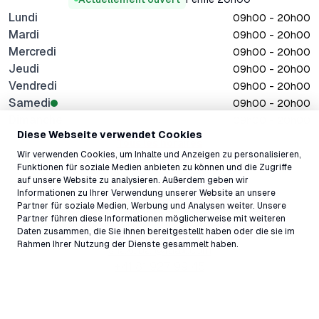
Lundi
09h00 - 20h00
Mardi
09h00 - 20h00
Mercredi
09h00 - 20h00
Jeudi
09h00 - 20h00
Vendredi
09h00 - 20h00
Samedi
09h00 - 20h00
Dimanche
09h00 - 20h00
Diese Webseite verwendet Cookies
Tous les horaires
Wir verwenden Cookies, um Inhalte und Anzeigen zu personalisieren,
Funktionen für soziale Medien anbieten zu können und die Zugriffe
auf unsere Website zu analysieren. Außerdem geben wir
Adresse
Informationen zu Ihrer Verwendung unserer Website an unsere
Partner für soziale Medien, Werbung und Analysen weiter. Unsere
Via Murschetg 17, Laax Murschetg, 7032, Suisse ↗
Partner führen diese Informationen möglicherweise mit weiteren
Contact
Daten zusammen, die Sie ihnen bereitgestellt haben oder die sie im
Rahmen Ihrer Nutzung der Dienste gesammelt haben.
snakebar@laax.com
+41 81 927 99 45