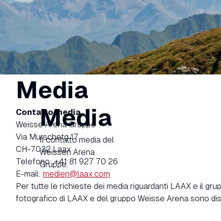
Media
Media
Contatto media
Weisse Arena Gruppe
Via Murschetg 17
Il contatto media del
CH-7032 Laax
Weissen Arena
Telefono: +41 81 927 70 26
Gruppe.
E-mail:
medien@laax.com
Per tutte le richieste dei media riguardanti LAAX e il gr
fotografico di LAAX e del gruppo Weisse Arena sono disp