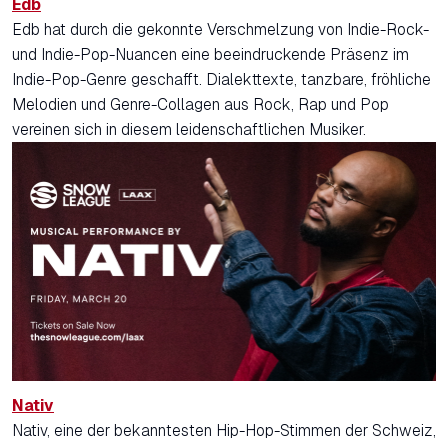
Edb
Edb hat durch die gekonnte Verschmelzung von Indie-Rock-
und Indie-Pop-Nuancen eine beeindruckende Präsenz im
Indie-Pop-Genre geschafft. Dialekttexte, tanzbare, fröhliche
Melodien und Genre-Collagen aus Rock, Rap und Pop
vereinen sich in diesem leidenschaftlichen Musiker.
Nativ
Nativ, eine der bekanntesten Hip-Hop-Stimmen der Schweiz,