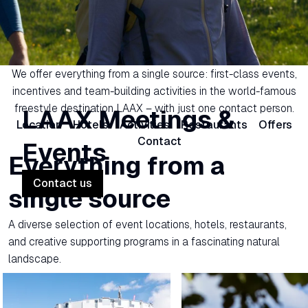
We offer everything from a single source: first-class events,
incentives and team-building activities in the world-famous
freestyle destination LAAX – with just one contact person.
LAAX Meetings &
Location
Hotels
Activities
Restaurants
Offers
Contact
Events
Everything from a
Contact us
single source
A diverse selection of event locations, hotels, restaurants,
and creative supporting programs in a fascinating natural
landscape.