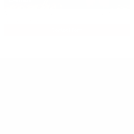
We are happy to send you further information by email.
events@laax.com
Contact form