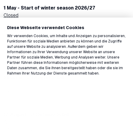
1 May - Start of winter season 2026/27
Closed
Diese Webseite verwendet Cookies
Falera
Wir verwenden Cookies, um Inhalte und Anzeigen zu personalisieren,
Tel.: +41 81 927 71 05
Funktionen für soziale Medien anbieten zu können und die Zugriffe
auf unsere Website zu analysieren. Außerdem geben wir
E-Mail:
liftticket@laax.com
Informationen zu Ihrer Verwendung unserer Website an unsere
Talstation, 7153 Falera
Partner für soziale Medien, Werbung und Analysen weiter. Unsere
Partner führen diese Informationen möglicherweise mit weiteren
Daten zusammen, die Sie ihnen bereitgestellt haben oder die sie im
Rahmen Ihrer Nutzung der Dienste gesammelt haben.
26 June - 30 August 2026
Daily
08:45 am - 12:15 pm
01:00 pm - 05:00 pm
31 August - 8 October 2026
When lifts are operating
08:45 am - 12:15 pm