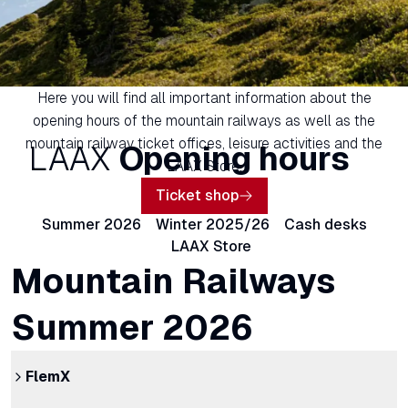
Here you will find all important information about the
opening hours of the mountain railways as well as the
mountain railway ticket offices, leisure activities and the
LAAX
Opening hours
LAAX Store.
Ticket shop
Summer 2026
Winter 2025/26
Cash desks
LAAX Store
Mountain Railways
Summer 2026
FlemX