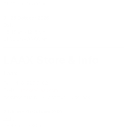
01:00 pm - 05:00 pm
9 - 25 October 2026
Daily
08:45 am - 12:15 pm
01:00 pm - 05:00 pm
LAAX Store & Info
Laax
Tel.: +41 81 927 71 02
E-Mail:
liftticket@laax.com
rocksresort Haus C / Talstation, 7032 Laax
26 June - 25 October 2026
Daily
08:45 am - 5:30 pm