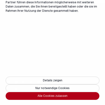
Partner führen diese Informationen möglicherweise mit weiteren
Daten zusammen, die Sie ihnen bereitgestellt haben oder die sie im
Rahmen Ihrer Nutzung der Dienste gesammelt haben.
Details zeigen
Copyright © 2025 - Weisse Arena Gruppe
Nur notwendige Cookies
PARTENAIRES
EMPLOIS
CONTACT
MÉDIAS
ACCESSIBILITÉ
FAQ
Alle Cookies zulassen
IMPRESSUM
POLITIQUE DE CONFIDENTIALITÉ
AGB