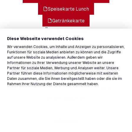
Speisekarte Lunch
Getränkekarte
Öffnungszeiten
Diese Webseite verwendet Cookies
Geschlossen
Montag
08:30 - 17:00
Wir verwenden Cookies, um Inhalte und Anzeigen zu personalisieren,
Funktionen für soziale Medien anbieten zu können und die Zugriffe
Dienstag
08:30 - 17:00
auf unsere Website zu analysieren. Außerdem geben wir
Mittwoch
08:30 - 17:00
Informationen zu Ihrer Verwendung unserer Website an unsere
Donnerstag
08:30 - 17:00
Partner für soziale Medien, Werbung und Analysen weiter. Unsere
Partner führen diese Informationen möglicherweise mit weiteren
Freitag
08:30 - 17:00
Daten zusammen, die Sie ihnen bereitgestellt haben oder die sie im
Samstag
08:30 - 17:00
Rahmen Ihrer Nutzung der Dienste gesammelt haben.
Sonntag
08:30 - 17:00
Alle Öffnungszeiten
Adresse
Via Nova 80, Flims Dorf, 7017, Schweiz ↗