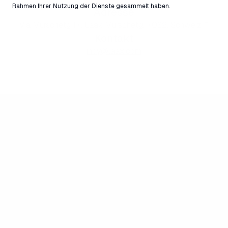
Rahmen Ihrer Nutzung der Dienste gesammelt haben.
Adresse
Via Murschetg 17, Laax Murschetg, 7032, Schweiz ↗
Kontakt
indy@laax.com