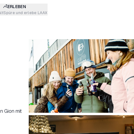
ERLEBEN
lt
Spüre und erlebe LAAX
n Gion mit