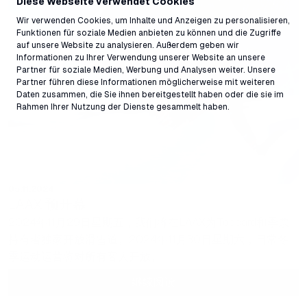
Diese Webseite verwendet Cookies
Wir verwenden Cookies, um Inhalte und Anzeigen zu personalisieren,
Funktionen für soziale Medien anbieten zu können und die Zugriffe
auf unsere Website zu analysieren. Außerdem geben wir
Informationen zu Ihrer Verwendung unserer Website an unsere
Partner für soziale Medien, Werbung und Analysen weiter. Unsere
Partner führen diese Informationen möglicherweise mit weiteren
Daten zusammen, die Sie ihnen bereitgestellt haben oder die sie im
Rahmen Ihrer Nutzung der Dienste gesammelt haben.
05.11.2024
LAAX 预开幕
2024年11月29日星期五，我们将在LAAX为Topcard和季票
持有者独家开放滑雪道。2024年11月30日星期六，日常冬
季运动运营将对所有客人开放。
继续阅读