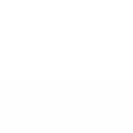
Scopri Yindin, una delle principali aree freestyle dell'Asia e
sede ufficiale dei Giochi Olimpici Invernali 2022.
"One Pass, Due Resort" – Collaborazione esclusiva
con LAAX
Grazie all'unica partnership con LAAX, come titolare della
LAAX TOPCARD puoi sciare gratuitamente per 5 giorni nel
resort partner.
Pistenplan