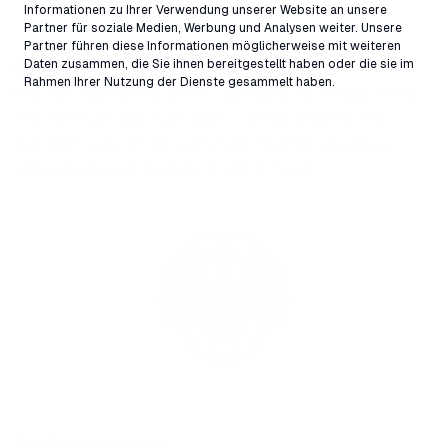
Informationen zu Ihrer Verwendung unserer Website an unsere
Partner für soziale Medien, Werbung und Analysen weiter. Unsere
Partner führen diese Informationen möglicherweise mit weiteren
Daten zusammen, die Sie ihnen bereitgestellt haben oder die sie im
Red Bull
Rahmen Ihrer Nutzung der Dienste gesammelt haben.
Red Bull rappresenta azione, adrenalina ed energia senza
limiti. Che sia in aria, sulle piste o nel backcountry. Con
eventi innovativi e forti partnership, Red Bull plasma la
cultura degli sport d'azione in tutto il mondo.
The Green Mountain