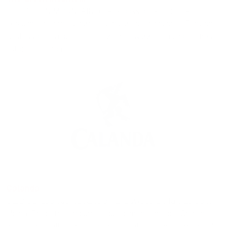
THE GREEN MOUNTAIN offre la possibilità di ridurre il
consumo di carne senza la sensazione di rinuncia. Convinciti
tu stesso della qualità dell'azienda svizzera in uno dei nostri
ristoranti in montagna.
Calanda
Calanda rappresenta l'arte birraria svizzera e la tradizione
alpina. Prodotta con pura acqua di montagna dei Grigioni,
questa birra offre un gusto rinfrescante e la massima qualità.