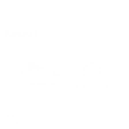
Che sia dopo il ride, in rifugio in montagna o a valle –
Calanda porta nel bicchiere la sensazione di vita grigionese.
Resort
Yindin
Il tuo hotspot freestyle in China e partner di LAAX