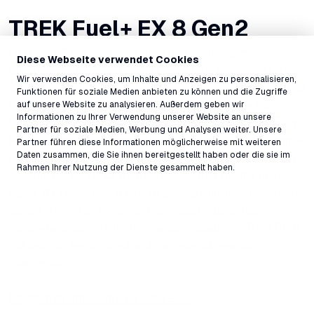
TREK Fuel+ EX 8 Gen2
La Fuel+ EX 8 è una e-mountain bike particolarmente
Diese Webseite verwendet Cookies
silenziosa ed estremamente sicura, che si trova a suo agio
Wir verwenden Cookies, um Inhalte und Anzeigen zu personalisieren,
su molti sentieri diversi. Si basa su un telaio in alluminio Alpha
Funktionen für soziale Medien anbieten zu können und die Zugriffe
auf unsere Website zu analysieren. Außerdem geben wir
NEXT Platinum ed è spinta in avanti da un motore TQ
Informationen zu Ihrer Verwendung unserer Website an unsere
HPR60 dal supporto naturale. Il suo pacchetto sospensioni
Partner für soziale Medien, Werbung und Analysen weiter. Unsere
FOX Performance – composto da una forcella da 150 mm e
Partner führen diese Informationen möglicherweise mit weiteren
Daten zusammen, die Sie ihnen bereitgestellt haben oder die sie im
un ammortizzatore posteriore da 145 mm – garantisce una
Rahmen Ihrer Nutzung der Dienste gesammelt haben.
guida sicura anche sui tratti più accidentati, mentre la SRAM
Eagle 70 Transmission offre le prestazioni di cambiata note
dalla T-Type a un prezzo più accessibile. La dotazione è
completata dal potente freno a disco idraulico SRAM DB 8
a 4 pistoni, che non ti abbandona nelle discese più
spericolate.
Maggiori informazioni su questo Bike