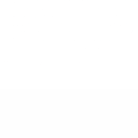
robusto telaio in Alpha Platinum alluminio è abbinato a una
forcella RockShox ZEB Select e a un ammortizzatore
RockShox Super Deluxe Select+ RT, entrambi con 160 mm
di escursione. Ottieni la cambiata fluida di una trasmissione
Shimano XT/SLX e la frenata precisa dei freni a disco SRAM
DB 8 a 4 pistoni, oltre a un reggisella telescopico Bontrager
Line e ruote Bontrager Line TLR 30 Tubeless Ready.
Maggiori informazioni su questa Bike