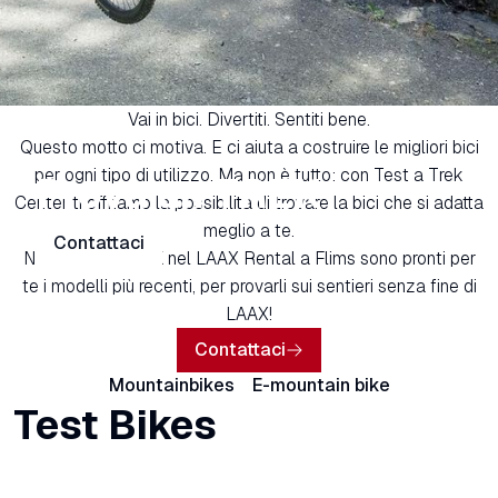
Vai in bici. Divertiti. Sentiti bene.
Questo motto ci motiva. E ci aiuta a costruire le migliori bici
per ogni tipo di utilizzo. Ma non è tutto: con Test a Trek
Prova un TREK
Center ti offriamo la possibilità di trovare la bici che si adatta
meglio a te.
Contattaci
Nel TEST a TREK nel LAAX Rental a Flims sono pronti per
te i modelli più recenti, per provarli sui sentieri senza fine di
LAAX!
Contattaci
Mountainbikes
E-mountain bike
Test Bikes