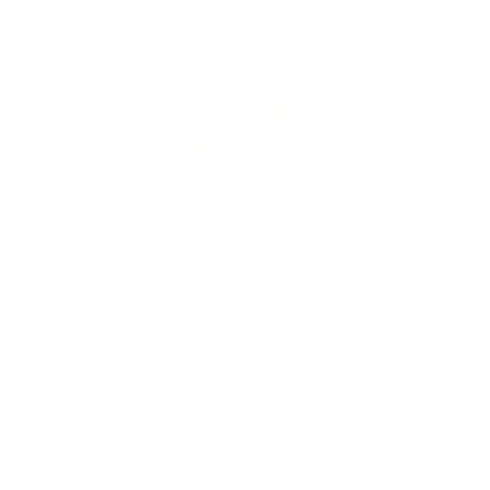
TREK Rail+ 8 Gen5
La Rail+ 8 è una bici enduro in alluminio con tanta potenza e
molta escursione per corse selvagge su qualsiasi terreno.
Per una performance sicura sui trail più accidentati, il